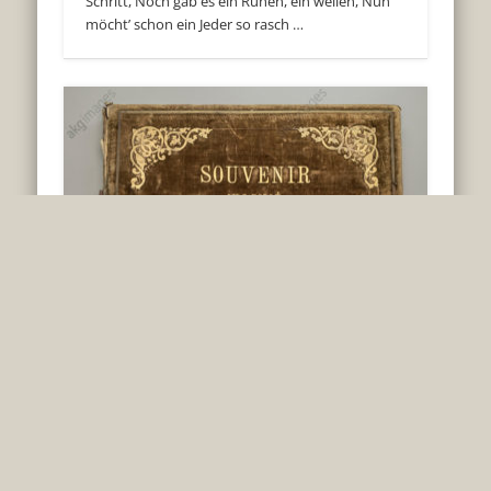
Schritt, Noch gab es ein Ruhen, ein weilen, Nun
möcht’ schon ein Jeder so rasch …
Der Reiz des Fremden – Reisen
im 19. Jahrhundert
Die seit dem 16. Jahrhundert vom Adel (später
auch vom wohlhabenden Bürgertum)