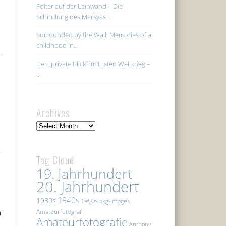
Folter auf der Leinwand – Die
Schindung des Marsyas…
Surrounded by the Wall: Memories of a
childhood in…
r
Der „private Blick“ im Ersten Weltkrieg –
…
Archives
Archives
-
Tag Cloud
19. Jahrhundert
20. Jahrhundert
1940s
1930s
1950s
akg-images
n
Amateurfotograf
Amateurfotografie
Anthony