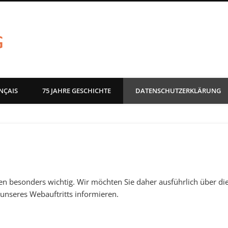
akg-images blog
NÇAIS
75 JAHRE GESCHICHTE
DATENSCHUTZERKLÄRUNG
g
en besonders wichtig. Wir möchten Sie daher ausführlich über di
nseres Webauftritts informieren.