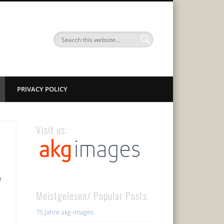
PRIVACY POLICY
Visit us:
e
Meistgelesen/ Popular Posts
75 Jahre akg-images