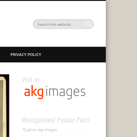
PRIVACY POLICY
Visit us:
Meistgelesen/ Popular Posts
75 Jahre akg-images