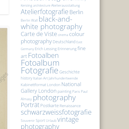
Atelierausstattung
Kersting
architecture
Atelierfotografie
Berlin
black-and-
Berlin Wall
white photography
Carte de Viste
colour
cinema
photography
Deutschland
East
fine
Erich Lessing
Erinnerung
Germany
Fotoalben
art
Fotoalbum
Fotografie
Geschichte
history
Italian Art
Jahrhundertwende
National
Kabinettformat
London
Gallery London
painting
Paris
Paul
photography
Almasy
Porträt
Postkarte
Renaissance
schwarzweissfotografie
vintage
Sport
Souvenir
Urlaub
photography