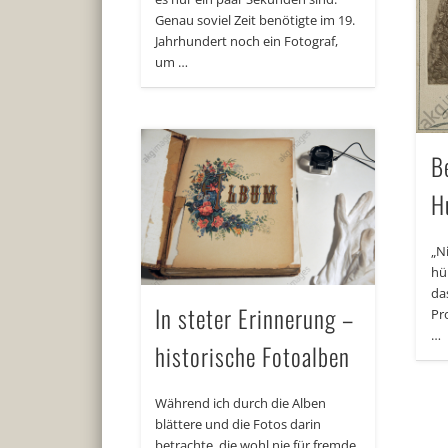
Genau soviel Zeit benötigte im 19.
Jahrhundert noch ein Fotograf,
um …
B
H
„N
hü
da
In steter Erinnerung –
Pr
…
historische Fotoalben
Während ich durch die Alben
blättere und die Fotos darin
betrachte, die wohl nie für fremde