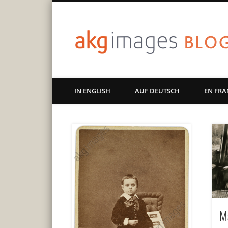
Art | Culture | History
IN ENGLISH
AUF DEUTSCH
EN FRA
M