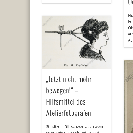
O
Nic
Fo
Ob
au
Au
„Jetzt nicht mehr
bewegen!“ –
Hilfsmittel des
Atelierfotografen
Stillsitzen fällt schwer, auch wenn
es nur ein paar Sekunden sind.