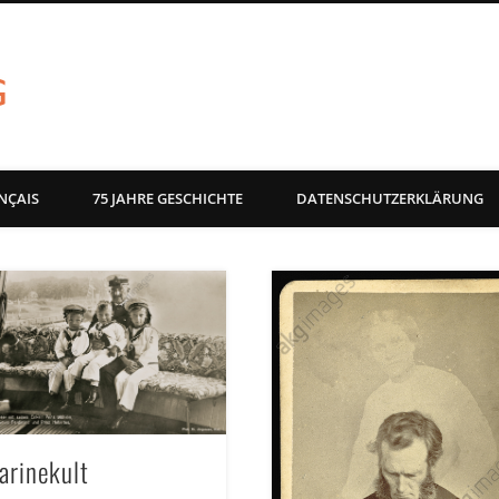
akg-images blog
NÇAIS
75 JAHRE GESCHICHTE
DATENSCHUTZERKLÄRUNG
arinekult