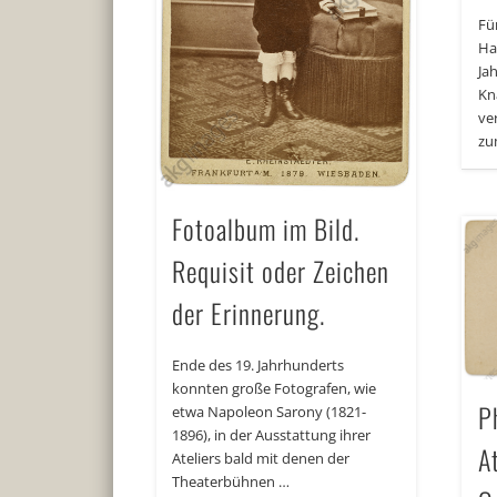
Fü
Ha
Ja
Kn
ve
zu
Fotoalbum im Bild.
Requisit oder Zeichen
der Erinnerung.
Ende des 19. Jahrhunderts
konnten große Fotografen, wie
P
etwa Napoleon Sarony (1821-
1896), in der Ausstattung ihrer
A
Ateliers bald mit denen der
Theaterbühnen …