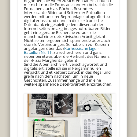
begonnen, die Alben zu sichten. Dabei schaue ich
mir nicht nur die Fotos an, sondern betrachte die
Fotoalben auch als Bücher. Besonders
interessante Bilder und Seiten der Fotoalben
werden mit unserer Reproanlage fotografiert, so
digital erfasst und dann in die elektronische
Datenbank eingespielt. Jedem dieser auf der
Internetseite von akg-images aufrufbaren Bilder
geht eine genaue Recherche voraus, die
manchmal einer detektivischen Arbeit gleicht.
Nicht selten ergeben sich spannende oder auch
skurrile Verbindungen. So habe ich vor Kurzem
angefangen über das ›
Kurhessische Jäger-
Bataillon Nr. 11
‹ zu recherchieren und ganz
nebenbei etwas über die Herkunft des Namens
der ›Pizza Margherita‹ gelernt.
Sind die Alben archiviert, verschlagwortet und
digitalisiert, stelle ich sie in Pergaminhüllen
verpackt und etikettiert zurück in das Regal und
greife nach dem nächsten, um in neue
Geschichten, Zusammenhänge und in eine
weitere spannende Detektivarbeit einzutauchen.