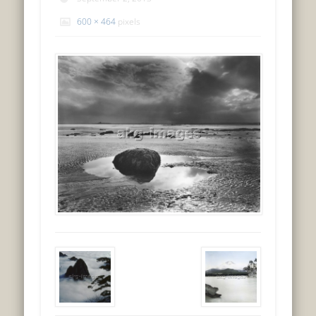
600 × 464
pixels