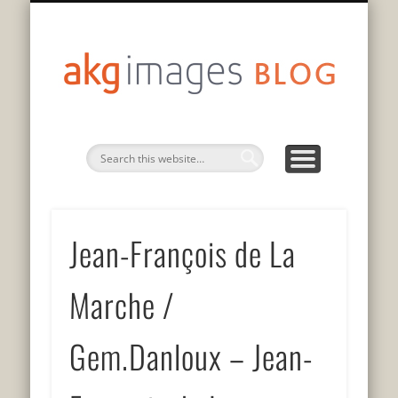
DATENSCHUTZERKLÄRUNG
75 JAHRE GESCHICHTE
PRIVACY POLICY
AUF DEUTSCH
EN FRANÇAIS
IN ENGLISH
akg
imag
blo
Jean-François de La
Marche /
Gem.Danloux – Jean-