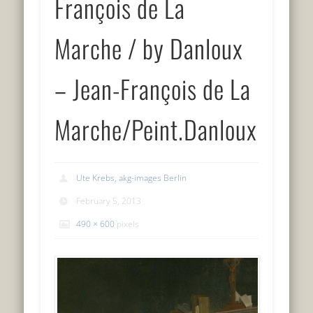
François de La
Marche / by Danloux
– Jean-François de La
Marche/Peint.Danloux
Ute Krebs, akg-images Berlin
February 5, 2013
490 × 600
pixels