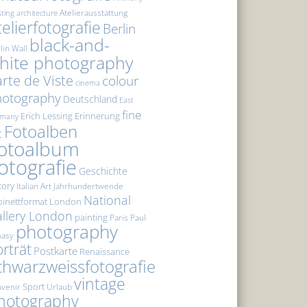
Atelierausstattung
sting
architecture
telierfotografie
Berlin
black-and-
lin Wall
hite photography
rte de Viste
colour
cinema
hotography
Deutschland
East
fine
Erich Lessing
Erinnerung
rmany
Fotoalben
t
otoalbum
otografie
Geschichte
tory
Italian Art
Jahrhundertwende
National
inettformat
London
llery London
painting
Paris
Paul
photography
masy
rträt
Postkarte
Renaissance
chwarzweissfotografie
vintage
Sport
venir
Urlaub
hotography