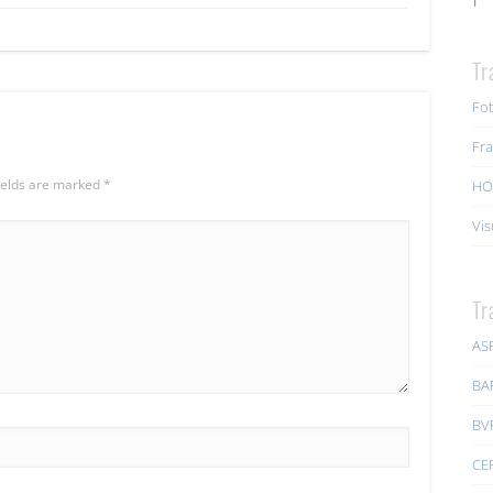
Tr
Fot
Fra
ields are marked
*
HO
Vis
Tr
AS
BA
BV
CE