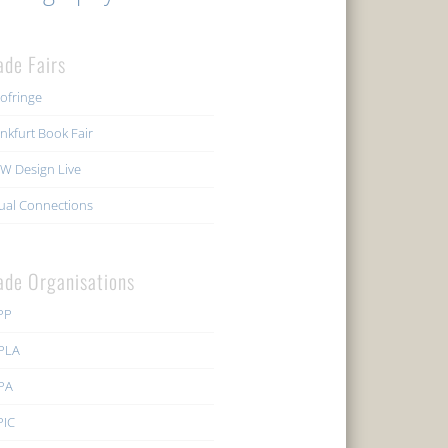
ade Fairs
ofringe
nkfurt Book Fair
W Design Live
ual Connections
ade Organisations
PP
PLA
PA
PIC