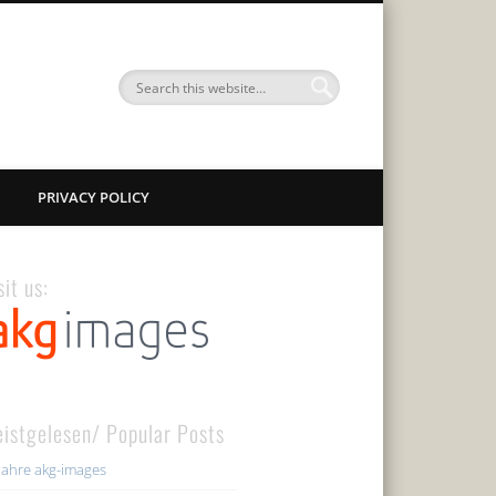
PRIVACY POLICY
sit us:
istgelesen/ Popular Posts
Jahre akg-images