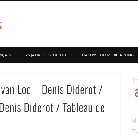
akg-images blog
NÇAIS
75 JAHRE GESCHICHTE
DATENSCHUTZERKLÄRUNG
Vi
.van Loo – Denis Diderot /
Denis Diderot / Tableau de
Me
75 