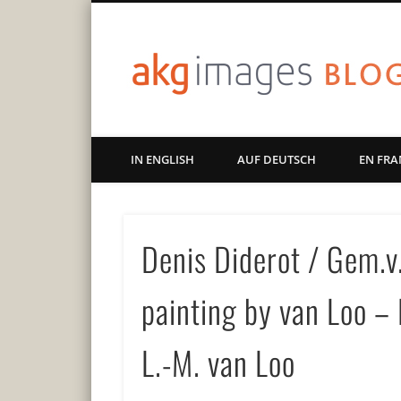
Art | Culture | History
IN ENGLISH
AUF DEUTSCH
EN FRA
Denis Diderot / Gem.v
painting by van Loo – 
L.-M. van Loo