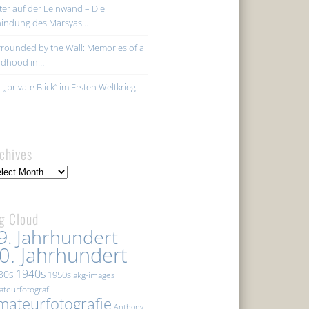
ter auf der Leinwand – Die
hindung des Marsyas…
rounded by the Wall: Memories of a
ildhood in…
 „private Blick“ im Ersten Weltkrieg –
chives
hives
g Cloud
9. Jahrhundert
0. Jahrhundert
1940s
30s
1950s
akg-images
teurfotograf
mateurfotografie
Anthony