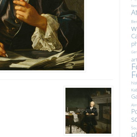
Ker
A
Ber
w
Ca
p
Ge
ar
F
F
his
Kab
Ga
Al
Po
s
Sou
p