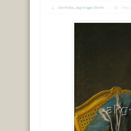
Ute Krebs, akg-images Berlin
Febru