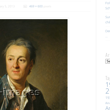
Fol
ary 5, 2013
469 × 600
pixels
Sc
Sur
ch
Der
…
Ar
Arc
Ta
1
2
19
Ama
A