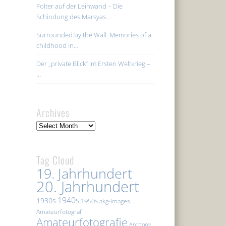
Folter auf der Leinwand – Die
Schindung des Marsyas…
Surrounded by the Wall: Memories of a
childhood in…
Der „private Blick“ im Ersten Weltkrieg –
…
Archives
Archives
Tag Cloud
19. Jahrhundert
20. Jahrhundert
1940s
1930s
1950s
akg-images
Amateurfotograf
Amateurfotografie
Anthony