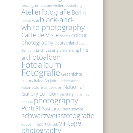
Atelierausstattung
Kersting
architecture
Atelierfotografie
Berlin
black-and-
Berlin Wall
white photography
Carte de Viste
colour
cinema
photography
Deutschland
East
fine
Erich Lessing
Erinnerung
Germany
Fotoalben
art
Fotoalbum
Fotografie
Geschichte
history
Italian Art
Jahrhundertwende
National
Kabinettformat
London
Gallery London
painting
Paris
Paul
photography
Almasy
Porträt
Postkarte
Renaissance
schwarzweissfotografie
vintage
Sport
Souvenir
Urlaub
photography