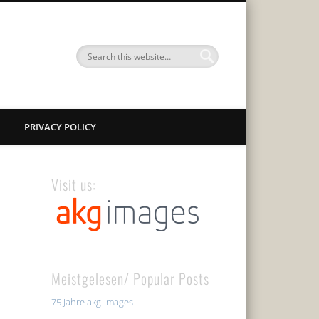
PRIVACY POLICY
Visit us:
Meistgelesen/ Popular Posts
75 Jahre akg-images