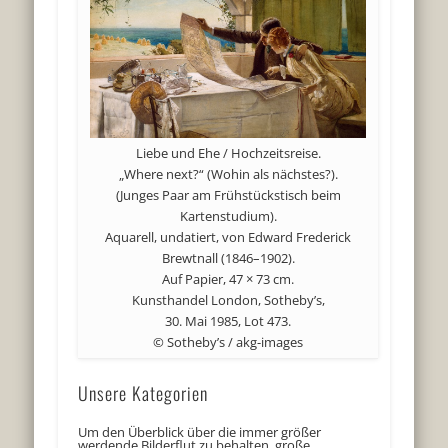
Liebe und Ehe / Hochzeitsreise.
„Where next?“ (Wohin als nächstes?).
(Junges Paar am Frühstückstisch beim
Kartenstudium).
Aquarell, undatiert, von Edward Frederick
Brewtnall (1846–1902).
Auf Papier, 47 × 73 cm.
Kunsthandel London, Sotheby’s,
30. Mai 1985, Lot 473.
© Sotheby’s / akg-images
Unsere Kategorien
Um den Überblick über die immer größer
werdende Bilderflut zu behalten, große