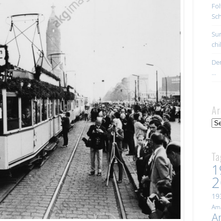
Fol
Sc
Sur
ch
Der
…
Ar
Arc
Ta
1
2
19
Ama
A