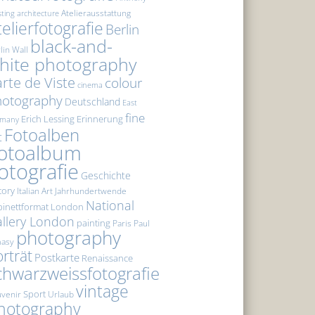
Atelierausstattung
sting
architecture
telierfotografie
Berlin
black-and-
lin Wall
hite photography
rte de Viste
colour
cinema
hotography
Deutschland
East
fine
Erich Lessing
Erinnerung
rmany
Fotoalben
t
otoalbum
otografie
Geschichte
tory
Italian Art
Jahrhundertwende
National
inettformat
London
llery London
painting
Paris
Paul
photography
masy
rträt
Postkarte
Renaissance
chwarzweissfotografie
vintage
Sport
venir
Urlaub
hotography