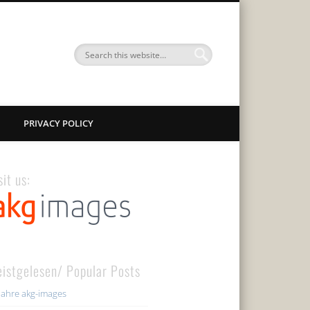
PRIVACY POLICY
sit us:
istgelesen/ Popular Posts
Jahre akg-images