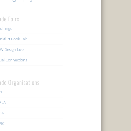
ade Fairs
ofringe
nkfurt Book Fair
W Design Live
ual Connections
ade Organisations
PP
PLA
PA
PIC