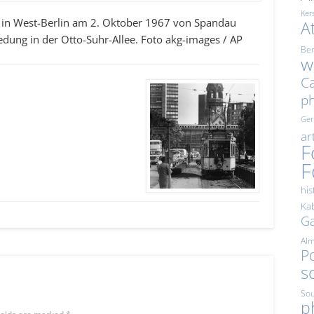
Ker
hn in West-Berlin am 2. Oktober 1967 von Spandau
A
edung in der Otto-Suhr-Allee. Foto akg-images / AP
Ber
w
Ca
p
Ge
ar
F
F
his
Kab
Ga
Al
Po
s
Sou
p