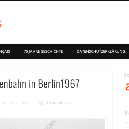
akg-images blog
NÇAIS
75 JAHRE GESCHICHTE
DATENSCHUTZERKLÄRUNG
Vi
ßenbahn in Berlin1967
January 15, 2015
979 × 728
pixels
Me
75 