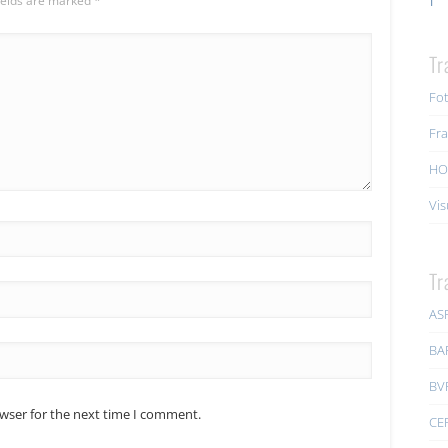
ields are marked
*
Tr
Fot
Fra
HO
Vis
Tr
AS
BA
BV
owser for the next time I comment.
CE