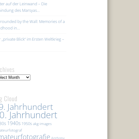
ter auf der Leinwand – Die
hindung des Marsyas…
rounded by the Wall: Memories of a
ildhood in…
 „private Blick“ im Ersten Weltkrieg –
chives
hives
g Cloud
9. Jahrhundert
0. Jahrhundert
1940s
30s
1950s
akg-images
teurfotograf
mateurfotografie
Anthony