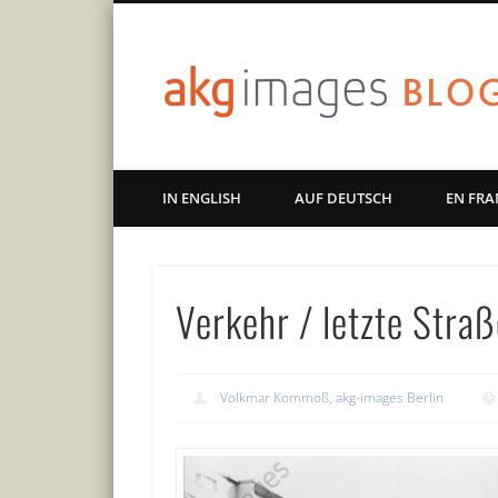
Art | Culture | History
IN ENGLISH
AUF DEUTSCH
EN FRA
Verkehr / letzte Stra
Volkmar Kommoß, akg-images Berlin