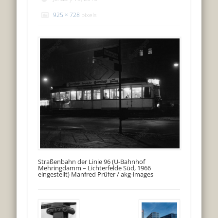
925 × 728
pixels
Straßenbahn der Linie 96 (U-Bahnhof
Mehringdamm – Lichterfelde Süd, 1966
eingestellt) Manfred Prüfer / akg-images