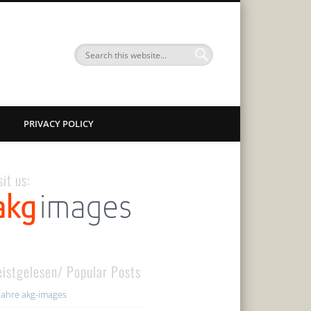
PRIVACY POLICY
sit us:
istgelesen/ Popular Posts
Jahre akg-images