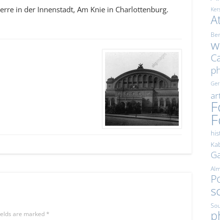
rre in der Innenstadt, Am Knie in Charlottenburg.
Ker
A
Ber
w
Ca
p
Ge
ar
F
F
his
Kab
Ga
Al
Po
s
Sou
p
ields are marked
*