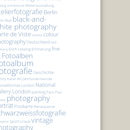
Atelierausstattung
sting
architecture
telierfotografie
Berlin
black-and-
lin Wall
hite photography
rte de Viste
colour
cinema
hotography
Deutschland
East
fine
Erich Lessing
Erinnerung
rmany
Fotoalben
t
otoalbum
otografie
Geschichte
tory
Italian Art
Jahrhundertwende
National
inettformat
London
llery London
painting
Paris
Paul
photography
masy
rträt
Postkarte
Renaissance
chwarzweissfotografie
vintage
Sport
venir
Urlaub
hotography