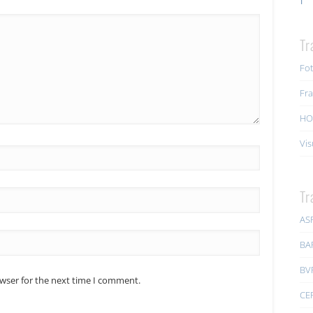
Tr
Fot
Fra
HO
Vis
Tr
AS
BA
BV
owser for the next time I comment.
CE