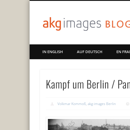
Art | Culture | History
IN ENGLISH
AUF DEUTSCH
EN FRA
Kampf um Berlin / Pa
Volkmar Kommoß, akg-images Berlin