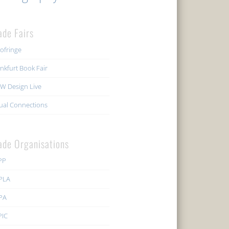
ade Fairs
ofringe
nkfurt Book Fair
W Design Live
ual Connections
ade Organisations
PP
PLA
PA
PIC