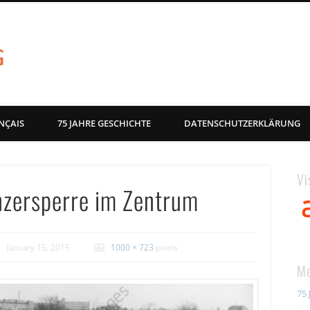
akg-images blog
NÇAIS
75 JAHRE GESCHICHTE
DATENSCHUTZERKLÄRUNG
Vi
nzersperre im Zentrum
January 15, 2015
1000 × 723
pixels
Me
75 