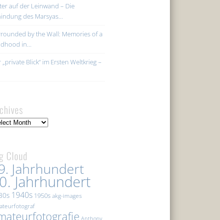
ter auf der Leinwand – Die
hindung des Marsyas…
rounded by the Wall: Memories of a
ildhood in…
 „private Blick“ im Ersten Weltkrieg –
chives
hives
g Cloud
9. Jahrhundert
0. Jahrhundert
1940s
30s
1950s
akg-images
teurfotograf
mateurfotografie
Anthony