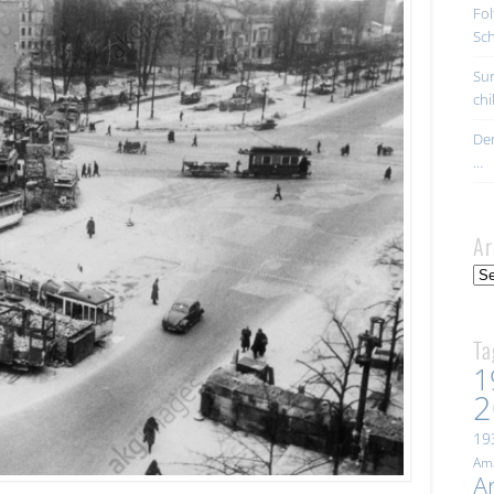
Fol
Sc
Sur
ch
Der
…
Ar
Arc
Ta
1
2
19
Ama
A