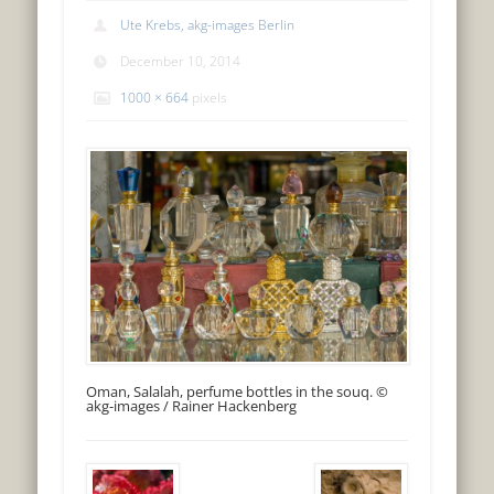
Ute Krebs, akg-images Berlin
December 10, 2014
1000 × 664
pixels
Oman, Salalah, perfume bottles in the souq. ©
akg-images / Rainer Hackenberg