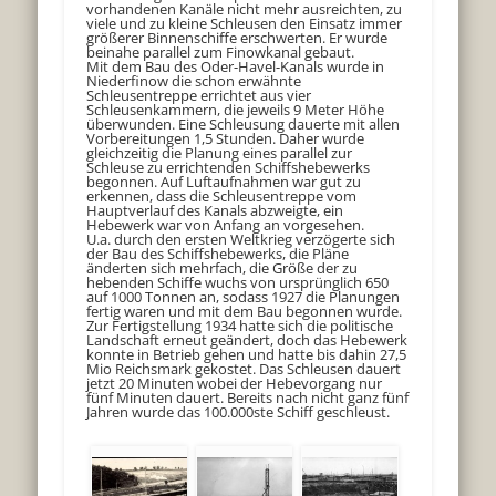
vorhandenen Kanäle nicht mehr ausreichten, zu
viele und zu kleine Schleusen den Einsatz immer
größerer Binnenschiffe erschwerten. Er wurde
beinahe parallel zum Finowkanal gebaut.
Mit dem Bau des Oder-Havel-Kanals wurde in
Niederfinow die schon erwähnte
Schleusentreppe errichtet aus vier
Schleusenkammern, die jeweils 9 Meter Höhe
überwunden. Eine Schleusung dauerte mit allen
Vorbereitungen 1,5 Stunden. Daher wurde
gleichzeitig die Planung eines parallel zur
Schleuse zu errichtenden Schiffshebewerks
begonnen. Auf Luftaufnahmen war gut zu
erkennen, dass die Schleusentreppe vom
Hauptverlauf des Kanals abzweigte, ein
Hebewerk war von Anfang an vorgesehen.
U.a. durch den ersten Weltkrieg verzögerte sich
der Bau des Schiffshebewerks, die Pläne
änderten sich mehrfach, die Größe der zu
hebenden Schiffe wuchs von ursprünglich 650
auf 1000 Tonnen an, sodass 1927 die Planungen
fertig waren und mit dem Bau begonnen wurde.
Zur Fertigstellung 1934 hatte sich die politische
Landschaft erneut geändert, doch das Hebewerk
konnte in Betrieb gehen und hatte bis dahin 27,5
Mio Reichsmark gekostet. Das Schleusen dauert
jetzt 20 Minuten wobei der Hebevorgang nur
fünf Minuten dauert. Bereits nach nicht ganz fünf
Jahren wurde das 100.000ste Schiff geschleust.