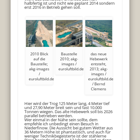
halbfertig ist und nicht wie geplant 2014 sondern
erst 2016 in Betrieb gehen soll.
2010 Blick
Baustelle
das neue
auf die
2010; akg-
Hebewerk
Baustelle;
images /
entsteht,
akg-images
euroluftbild.de
2013; akg-
/
images /
euroluftbild.de
euroluftbild.de
/ Bernd
Clemens
Hier wird der Trog 125 Meter lang, 4 Meter tief
und 27,90 Meter breit sein und fast 10.000
Tonnen wiegen. Das alte Hebewerk soll bis 2026
parallel betrieben werden.
Wer einmal in der Nähe sein sollte, dem
empfehle ich unbedingt einen Besuch in
Niederfinow. Die Aussicht bei gutem Wetter aus
36 Metern Höhe ist phantastisch, und auch für
weniger Technikbegeisterte ist der stählerne