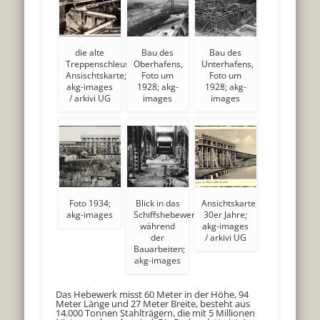
die alte
Bau des
Bau des
Treppenschleuse,
Oberhafens,
Unterhafens,
Ansischtskarte;
Foto um
Foto um
akg-images
1928; akg-
1928; akg-
/ arkivi UG
images
images
Foto 1934;
Blick in das
Ansichtskarte
akg-images
Schiffshebewerk
30er Jahre;
während
akg-images
der
/ arkivi UG
Bauarbeiten;
akg-images
Das Hebewerk misst 60 Meter in der Höhe, 94
Meter Länge und 27 Meter Breite, besteht aus
14.000 Tonnen Stahlträgern, die mit 5 Millionen