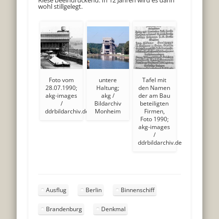
Riese beeindruckend. In 12 Jahren wird es dann
wohl stillgelegt.
Foto vom
untere
Tafel mit
28.07.1990;
Haltung;
den Namen
akg-images
akg /
der am Bau
/
Bildarchiv
beteiligten
ddrbildarchiv.de
Monheim
Firmen,
Foto 1990;
akg-images
/
ddrbildarchiv.de
Ausflug
Berlin
Binnenschiff
Brandenburg
Denkmal