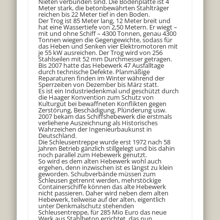
Nieten verbunden sind. Die Bodenplatte ist 4
Meter stark, die betonbewährten Stahlträger
reichen bis 22 Meter tief in den Boden.
Der Trog ist 85 Meter lang, 12 Meter breit und
hat eine Wassertiefe von 2,50 Metern. Er wiegt –
mit und ohne Schiff – 4300 Tonnen, genau 4300
Tonnen wiegen die Gegengewichte, sodass für
das Heben und Senken vier Elektromotoren mit
je 55 kW ausreichen. Der Trog wird von 256
Stahlseilen mit 52 mm Durchmesser getragen.
Bis 2007 hatte das Hebewerk 47 Ausfalltage
durch technische Defekte. Planmäßige
Reparaturen finden im Winter während der
Sperrzeiten von Dezember bis März statt.
Es ist ein Industriedenkmal und geschützt durch
die Haager Konvention zum Schutz von
Kulturgut bei bewaffneten Konflikten gegen
Zerstörung, Beschädigung, Plünderung usw.
2007 bekam das Schiffshebewerk die erstmals
verliehene Auszeichnung als Historisches
Wahrzeichen der Ingenieurbaukunst in
Deutschland.
Die Schleusentreppe wurde erst 1972 nach 58
Jahren Betrieb gänzlich stillgelegt und bis dahin
noch parallel zum Hebewerk genutzt.
So wird es dem alten Hebewerk wohl auch
ergehen, denn inzwischen ist es längst zu klein
geworden. Schubverbände müssen zum
Schleusen getrennt werden, mehrstöckige
Containerschiffe können das alte Hebewerk
nicht passieren. Daher wird neben dem alten
Hebewerk, teilweise auf der alten, eigentlich
unter Denkmalschutz stehenden
Schleusentreppe, für 285 Mio Euro das neue
Werk aus Stahlbeton errichtet, das nun