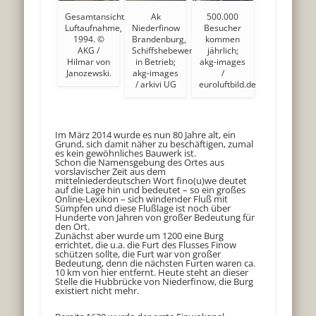
Gesamtansicht.
Ak
500.000
Luftaufnahme,
Niederfinow
Besucher
1994. ©
Brandenburg,
kommen
AKG /
Schiffshebewerk
jährlich;
Hilmar von
in Betrieb;
akg-images
Janozewski.
akg-images
/
/ arkivi UG
euroluftbild.de
Im März 2014 wurde es nun 80 Jahre alt, ein
Grund, sich damit näher zu beschäftigen, zumal
es kein gewöhnliches Bauwerk ist.
Schon die Namensgebung des Ortes aus
vorslavischer Zeit aus dem
mittelniederdeutschen Wort fino(u)we deutet
auf die Lage hin und bedeutet – so ein großes
Online-Lexikon – sich windender Fluß mit
Sümpfen und diese Flußlage ist noch über
Hunderte von Jahren von großer Bedeutung für
den Ort.
Zunächst aber wurde um 1200 eine Burg
errichtet, die u.a. die Furt des Flusses Finow
schützen sollte, die Furt war von großer
Bedeutung, denn die nächsten Furten waren ca.
10 km von hier entfernt. Heute steht an dieser
Stelle die Hubbrücke von Niederfinow, die Burg
existiert nicht mehr.