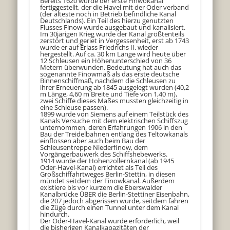
Bereits 1620 wurde der erste Finwokanal
fertiggestellt, der die Havel mit der Oder verband
(der älteste noch in Betrieb befindliche Kanal
Deutschlands). Ein Teil des hierzu genutzten
Flusses Finow wurde ausgebaut und kanalisiert.
Im 30järigen Krieg wurde der Kanal größtenteils
zerstört und geriet in Vergessenheit, erst ab 1743
wurde er auf Erlass Friedrichs II. wieder
hergestellt. Auf ca. 30 km Länge wird heute über
12 Schleusen ein Höhenunterschied von 36
Metern überwunden. Bedeutung hat auch das
sogenannte Finowmaß als das erste deutsche
Binnenschiffmaß, nachdem die Schleusen zu
ihrer Erneuerung ab 1845 ausgelegt wurden (40,2
m Länge, 4,60 m Breite und Tiefe von 1,40 m),
zwei Schiffe dieses Maßes mussten gleichzeitig in
eine Schleuse passen).
1899 wurde von Siemens auf einem Teilstück des
Kanals Versuche mit dem elektrischen Schiffszug
unternommen, deren Erfahrungen 1906 in den
Bau der Treidelbahnen entlang des Teltowkanals
einflossen aber auch beim Bau der
Schleusentreppe Niederfinow, dem
Vorgängerbauwerk des Schiffshebewerks.
1914 wurde der Hohenzollernkanal (ab 1945
Oder-Havel-Kanal) errichtet als Teil des
Großschiffahrtweges Berlin-Stettin, in diesen
mündet seitdem der Finowkanal. Außerdem
existiere bis vor kurzem die Eberswalder
Kanalbrücke ÜBER die Berlin-Stettiner Eisenbahn,
die 207 jedoch abgerissen wurde, seitdem fahren
die Züge durch einen Tunnel unter dem Kanal
hindurch.
Der Oder-Havel-Kanal wurde erforderlich, weil
die bisherigen Kanalkapazitäten der