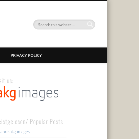
PRIVACY POLICY
sit us:
istgelesen/ Popular Posts
Jahre akg-images