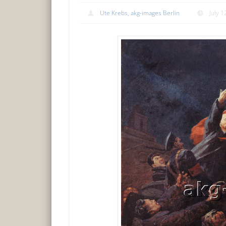
Ute Krebs, akg-images Berlin
July 1