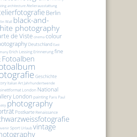
Atelierausstattung
sting
architecture
telierfotografie
Berlin
black-and-
lin Wall
hite photography
rte de Viste
colour
cinema
hotography
Deutschland
East
fine
Erich Lessing
Erinnerung
rmany
Fotoalben
t
otoalbum
otografie
Geschichte
tory
Italian Art
Jahrhundertwende
National
inettformat
London
llery London
painting
Paris
Paul
photography
masy
rträt
Postkarte
Renaissance
chwarzweissfotografie
vintage
Sport
venir
Urlaub
hotography