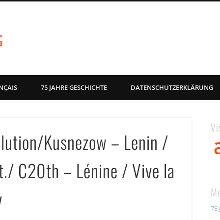
akg-images blog
NÇAIS
75 JAHRE GESCHICHTE
DATENSCHUTZERKLÄRUNG
Vi
olution/Kusnezow – Lenin /
t./ C20th – Lénine / Vive la
Me
v
75 