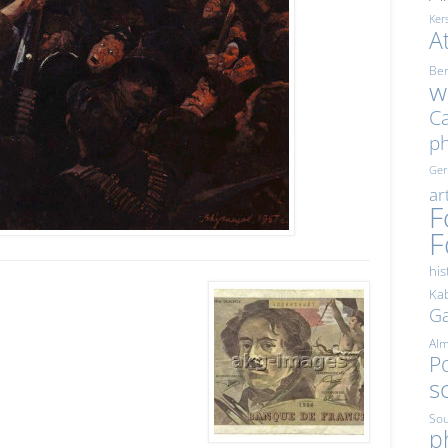
Ker
A
Ber
w
Ca
p
Ge
ar
F
F
his
Kab
Ga
Al
Po
s
Sou
p