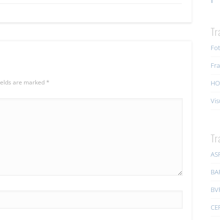
Tr
Fot
Fra
ields are marked
*
HO
Vis
Tr
AS
BA
BV
CE