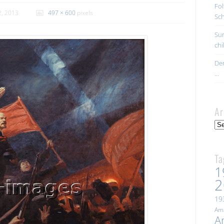
Fol
2, 2013
497 × 600
pixels
Sc
Sur
ch
Der
…
Ar
Arc
Ta
1
2
19
Ama
A