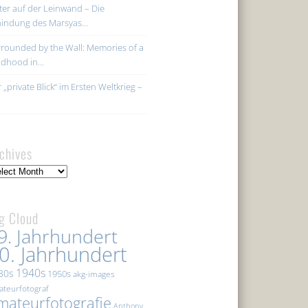
ter auf der Leinwand – Die
hindung des Marsyas…
rounded by the Wall: Memories of a
ildhood in…
 „private Blick“ im Ersten Weltkrieg –
chives
hives
g Cloud
9. Jahrhundert
0. Jahrhundert
1940s
30s
1950s
akg-images
teurfotograf
mateurfotografie
Anthony