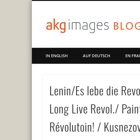
Art | Culture | History
IN ENGLISH
AUF DEUTSCH
EN FRA
Lenin/Es lebe die Rev
Long Live Revol./ Pain
Révolutoin! / Kusnezo