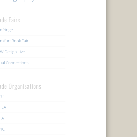
ade Fairs
ofringe
nkfurt Book Fair
W Design Live
ual Connections
ade Organisations
PP
PLA
PA
PIC