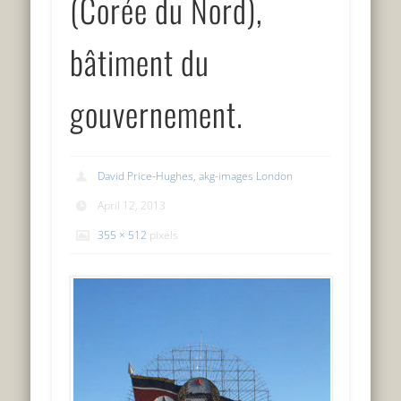
(Corée du Nord),
bâtiment du
gouvernement.
David Price-Hughes, akg-images London
April 12, 2013
355 × 512
pixels