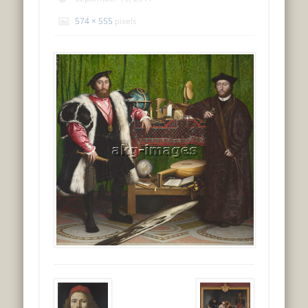
574 × 555
pixels