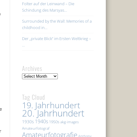
Folter auf der Leinwand – Die
Schindung des Marsyas…
n
Surrounded by the Wall: Memories of a
childhood in…
Der „private Blick“ im Ersten Weltkrieg –
…
Archives
Archives
Tag Cloud
19. Jahrhundert
e
20. Jahrhundert
1940s
1930s
1950s
akg-images
Amateurfotograf
r
Amateurfotografie
Anthony