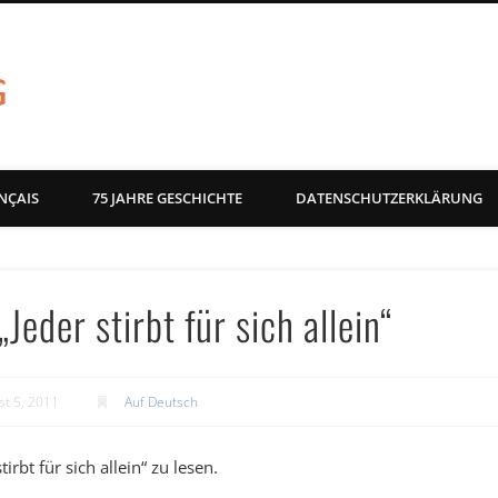
akg-images blog
NÇAIS
75 JAHRE GESCHICHTE
DATENSCHUTZERKLÄRUNG
Jeder stirbt für sich allein“
st 5, 2011
Auf Deutsch
rbt für sich allein“ zu lesen.