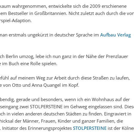
d kaum wahrgenommen, entwickelte sich die 2009 erschienene
 Bestseller in Großbritannien. Nicht zuletzt auch durch die vo
rspiel-Adaption.
man erstmals ungekürzt in deutscher Sprache im
Aufbau Verlag
ach Berlin umzog, lebe ich nun ganz in der Nähe der Prenzlauer
e im Buch eine Rolle spielen.
efühl auf meinem Weg zur Arbeit durch diese Straßen zu laufen,
te von Otto und Anna Quangel im Kopf.
bendig, gerade und besonders, wenn ich ein Wohnhaus auf der
auseingang zwei STOLPERSTEINE im Gehweg eingelassen sind. Dies
uch in vielen anderen deutschen Städten zu finden. Eingraviert in
icksal der Männer, Frauen, Kinder und ganzer Familien, die
Initiator des Erinnerungsprojektes
STOLPERSTEINE
ist der Kölne