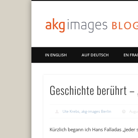
Art | Culture | History
IN ENGLISH
AUF DEUTSCH
EN FRA
Geschichte berührt – „
Ute Krebs, akg-images Berlin
Augu
Kürzlich begann ich Hans Falladas „Jeder sti