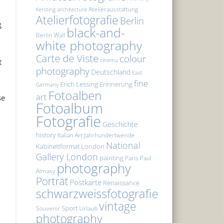
Atelierausstattung
Kersting
architecture
Atelierfotografie
Berlin
ß
black-and-
Berlin Wall
white photography
Carte de Viste
colour
t
cinema
photography
Deutschland
East
fine
Erich Lessing
Erinnerung
Germany
Fotoalben
art
se
Fotoalbum
Fotografie
Geschichte
history
Italian Art
Jahrhundertwende
National
Kabinettformat
London
Gallery London
painting
Paris
Paul
photography
Almasy
Porträt
Postkarte
Renaissance
schwarzweissfotografie
vintage
Sport
Souvenir
Urlaub
photography