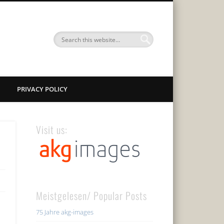
PRIVACY POLICY
Visit us:
Meistgelesen/ Popular Posts
75 Jahre akg-images