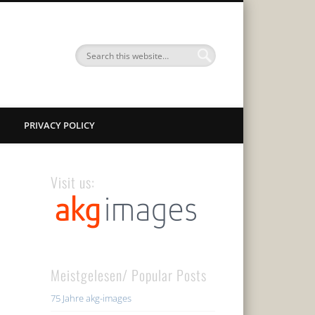
PRIVACY POLICY
Visit us:
Meistgelesen/ Popular Posts
75 Jahre akg-images