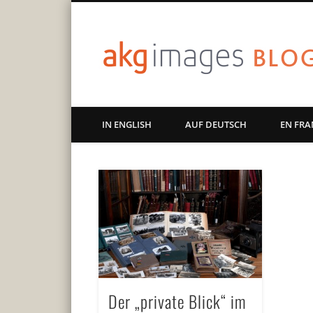
Art | Culture | History
IN ENGLISH
AUF DEUTSCH
EN FRA
Der „private Blick“ im