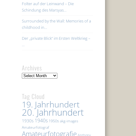
Folter auf der Leinwand – Die
Schindung des Marsyas…
Surrounded by the Wall: Memories of a
childhood in…
Der „private Blick“ im Ersten Weltkrieg –
…
Archives
Archives
Tag Cloud
19. Jahrhundert
20. Jahrhundert
1940s
1930s
1950s
akg-images
Amateurfotograf
Amateurfotografie
Anthony