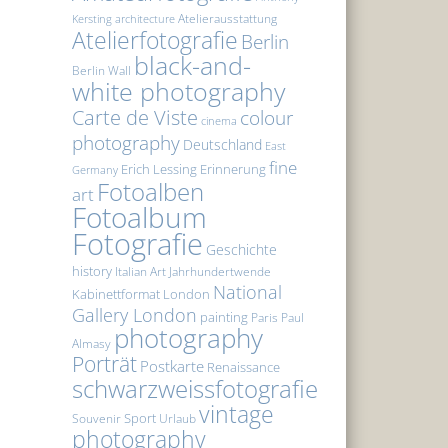
Atelierausstattung
Kersting
architecture
Atelierfotografie
Berlin
black-and-
Berlin Wall
white photography
Carte de Viste
colour
cinema
photography
Deutschland
East
fine
Erich Lessing
Erinnerung
Germany
Fotoalben
art
Fotoalbum
Fotografie
Geschichte
history
Italian Art
Jahrhundertwende
National
Kabinettformat
London
Gallery London
painting
Paris
Paul
photography
Almasy
Porträt
Postkarte
Renaissance
schwarzweissfotografie
vintage
Sport
Souvenir
Urlaub
photography