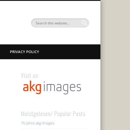
PRIVACY POLICY
Visit us:
Meistgelesen/ Popular Posts
75 Jahre akg-images