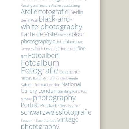
Atelierausstattung
Kersting
architecture
Atelierfotografie
Berlin
black-and-
Berlin Wall
white photography
Carte de Viste
colour
cinema
photography
Deutschland
East
fine
Erich Lessing
Erinnerung
Germany
Fotoalben
art
Fotoalbum
Fotografie
Geschichte
history
Italian Art
Jahrhundertwende
National
Kabinettformat
London
Gallery London
painting
Paris
Paul
photography
Almasy
Porträt
Postkarte
Renaissance
schwarzweissfotografie
vintage
Sport
Souvenir
Urlaub
photography