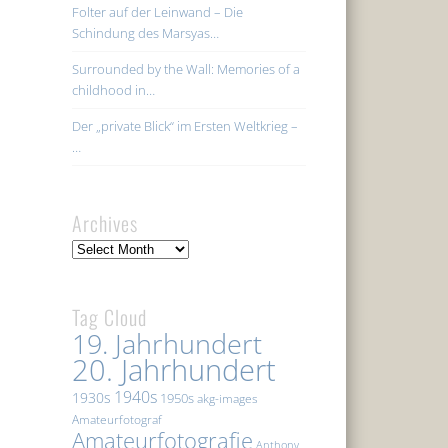
Folter auf der Leinwand – Die
Schindung des Marsyas…
Surrounded by the Wall: Memories of a
childhood in…
Der „private Blick“ im Ersten Weltkrieg –
…
Archives
Archives
Tag Cloud
19. Jahrhundert
20. Jahrhundert
1940s
1930s
1950s
akg-images
Amateurfotograf
Amateurfotografie
Anthony