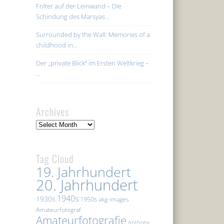
Folter auf der Leinwand – Die
Schindung des Marsyas…
Surrounded by the Wall: Memories of a
childhood in…
Der „private Blick“ im Ersten Weltkrieg –
…
Archives
Archives
Tag Cloud
19. Jahrhundert
20. Jahrhundert
1940s
1930s
1950s
akg-images
Amateurfotograf
Amateurfotografie
Anthony