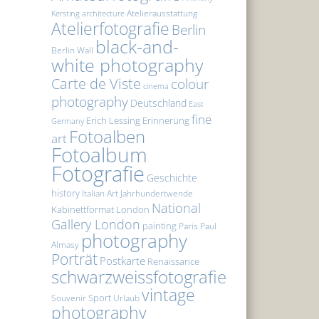
Atelierausstattung
Kersting
architecture
Atelierfotografie
Berlin
black-and-
Berlin Wall
white photography
Carte de Viste
colour
cinema
photography
Deutschland
East
fine
Erich Lessing
Erinnerung
Germany
Fotoalben
art
Fotoalbum
Fotografie
Geschichte
history
Italian Art
Jahrhundertwende
National
Kabinettformat
London
Gallery London
painting
Paris
Paul
photography
Almasy
Porträt
Postkarte
Renaissance
schwarzweissfotografie
vintage
Sport
Souvenir
Urlaub
photography