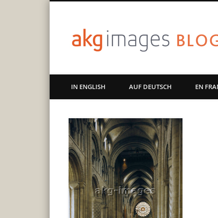
Art | Culture | History
IN ENGLISH
AUF DEUTSCH
EN FRA