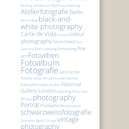
Atelierausstattung
Kersting
architecture
Atelierfotografie
Berlin
black-and-
Berlin Wall
white photography
Carte de Viste
colour
cinema
photography
Deutschland
East
fine
Erich Lessing
Erinnerung
Germany
Fotoalben
art
Fotoalbum
Fotografie
Geschichte
history
Italian Art
Jahrhundertwende
National
Kabinettformat
London
Gallery London
painting
Paris
Paul
photography
Almasy
Porträt
Postkarte
Renaissance
schwarzweissfotografie
vintage
Sport
Souvenir
Urlaub
photography