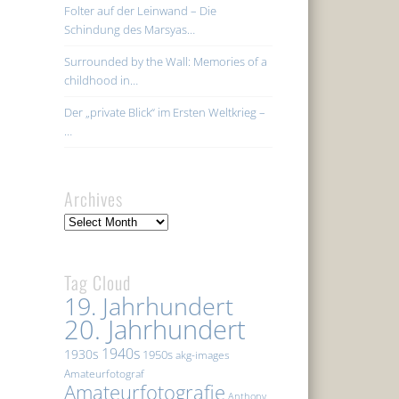
Folter auf der Leinwand – Die
Schindung des Marsyas…
Surrounded by the Wall: Memories of a
childhood in…
Der „private Blick“ im Ersten Weltkrieg –
…
Archives
Archives
Tag Cloud
19. Jahrhundert
20. Jahrhundert
1940s
1930s
1950s
akg-images
Amateurfotograf
Amateurfotografie
Anthony