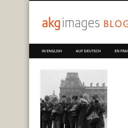
Art | Culture | History
IN ENGLISH
AUF DEUTSCH
EN FRA