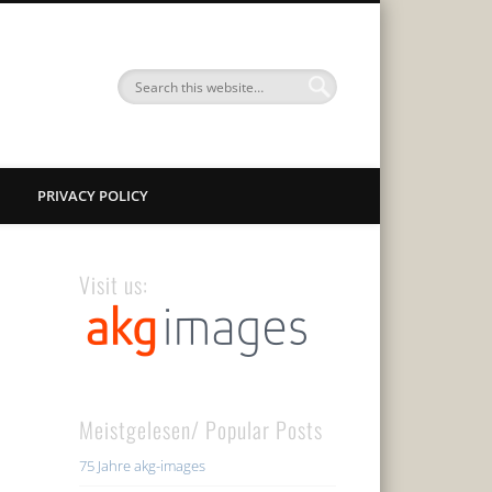
PRIVACY POLICY
Visit us:
Meistgelesen/ Popular Posts
75 Jahre akg-images