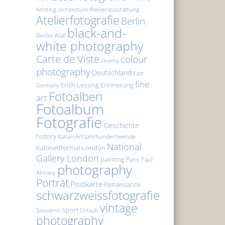
Atelierausstattung
Kersting
architecture
Atelierfotografie
Berlin
black-and-
Berlin Wall
white photography
Carte de Viste
colour
cinema
photography
Deutschland
East
fine
Erich Lessing
Erinnerung
Germany
Fotoalben
art
Fotoalbum
Fotografie
Geschichte
history
Italian Art
Jahrhundertwende
National
Kabinettformat
London
Gallery London
painting
Paris
Paul
photography
Almasy
Porträt
Postkarte
Renaissance
schwarzweissfotografie
vintage
Sport
Souvenir
Urlaub
photography