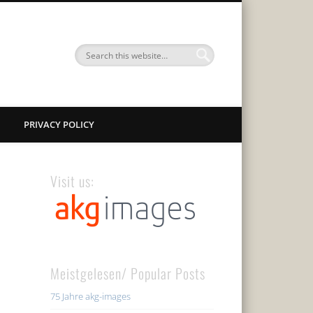
PRIVACY POLICY
Visit us:
Meistgelesen/ Popular Posts
75 Jahre akg-images