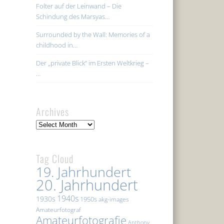
Folter auf der Leinwand – Die
Schindung des Marsyas…
Surrounded by the Wall: Memories of a
childhood in…
Der „private Blick“ im Ersten Weltkrieg –
…
Archives
Archives
Tag Cloud
19. Jahrhundert
20. Jahrhundert
1940s
1930s
1950s
akg-images
Amateurfotograf
Amateurfotografie
Anthony