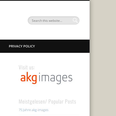
PRIVACY POLICY
Visit us:
Meistgelesen/ Popular Posts
75 Jahre akg-images