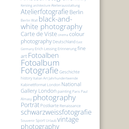
Atelierausstattung
Kersting
architecture
Atelierfotografie
Berlin
black-and-
Berlin Wall
white photography
Carte de Viste
colour
cinema
photography
Deutschland
East
fine
Erich Lessing
Erinnerung
Germany
Fotoalben
art
Fotoalbum
Fotografie
Geschichte
history
Italian Art
Jahrhundertwende
National
Kabinettformat
London
Gallery London
painting
Paris
Paul
photography
Almasy
Porträt
Postkarte
Renaissance
schwarzweissfotografie
vintage
Sport
Souvenir
Urlaub
photography