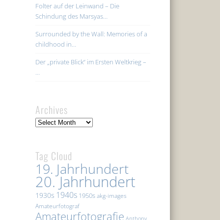
Folter auf der Leinwand – Die
Schindung des Marsyas…
Surrounded by the Wall: Memories of a
childhood in…
Der „private Blick“ im Ersten Weltkrieg –
…
Archives
Archives
Tag Cloud
19. Jahrhundert
20. Jahrhundert
1940s
1930s
1950s
akg-images
Amateurfotograf
Amateurfotografie
Anthony