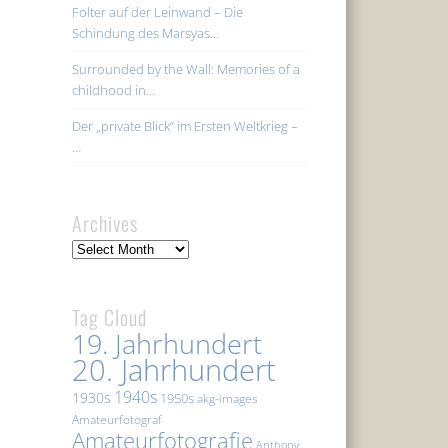
Folter auf der Leinwand – Die
Schindung des Marsyas…
Surrounded by the Wall: Memories of a
childhood in…
Der „private Blick“ im Ersten Weltkrieg –
…
Archives
Archives
Tag Cloud
19. Jahrhundert
20. Jahrhundert
1940s
1930s
1950s
akg-images
Amateurfotograf
Amateurfotografie
Anthony