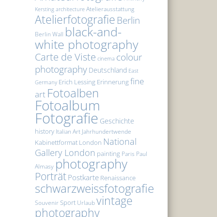
Atelierausstattung
Kersting
architecture
Atelierfotografie
Berlin
black-and-
Berlin Wall
white photography
Carte de Viste
colour
cinema
photography
Deutschland
East
fine
Erich Lessing
Erinnerung
Germany
Fotoalben
art
Fotoalbum
Fotografie
Geschichte
history
Italian Art
Jahrhundertwende
National
Kabinettformat
London
Gallery London
painting
Paris
Paul
photography
Almasy
Porträt
Postkarte
Renaissance
schwarzweissfotografie
vintage
Sport
Souvenir
Urlaub
photography