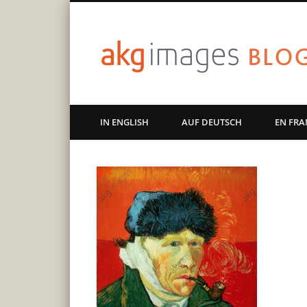
Art | Culture | History
IN ENGLISH
AUF DEUTSCH
EN FRA