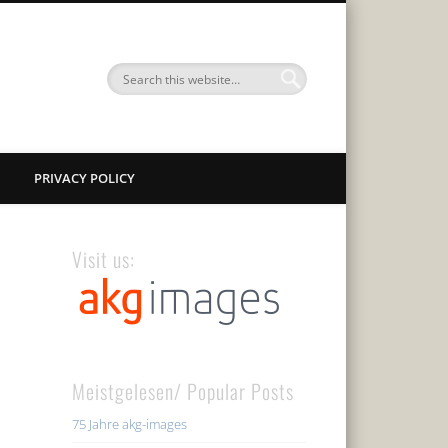
PRIVACY POLICY
Visit us:
Meistgelesen/ Popular Posts
75 Jahre akg-images